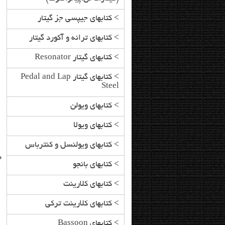
>
کتابهای جیپسی جز گیتار
>
کتابهای ترانه و آکورد گیتار
>
کتابهای گیتار Resonator
>
کتابهای گیتار Pedal and Lap
Steel
>
کتابهای ویولن
>
کتابهای ویولا
>
کتابهای ویولنسل و کنترباس
>
کتابهای بانجو
>
کتابهای کلارینت
a 101 Disney Songs for
The Encyclopedia of Double
>
کتابهای کلارینت ترکی
Bells/Glockenspiel
Bass Drumming
>
کتابهای Bassoon