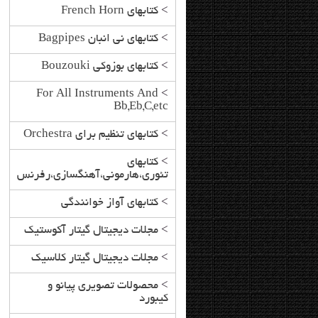
>
کتابهای French Horn
>
کتابهای نی انبان Bagpipes
>
کتابهای بوزوکی Bouzouki
For All Instruments And
>
Bb,Eb,C,etc
>
کتابهای تنظیم برای Orchestra
>
کتابهای
تئوری،هارمونی،آهنگسازی،رفرنس
>
کتابهای آواز خوانندگی
>
مجلات دیجیتال گیتار آکوستیک
>
مجلات دیجیتال گیتار کلاسیک
>
محصولات تصویری پیانو و
کیبورد