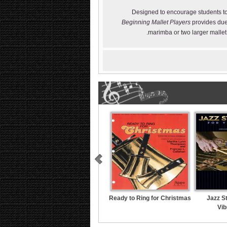
Designed to encourage students to 
Beginning Mallet Players
provides duet
marimba or two larger mallet 
Ready to Ring for Christmas
Jazz S
Vi