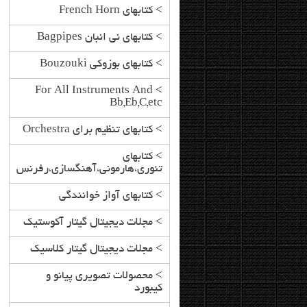
>
کتابهای French Horn
>
کتابهای نی انبان Bagpipes
>
کتابهای بوزوکی Bouzouki
For All Instruments And
>
Bb,Eb,C,etc
>
کتابهای تنظیم برای Orchestra
>
کتابهای
تئوری،هارمونی،آهنگسازی،رفرنس
>
کتابهای آواز خوانندگی
>
مجلات دیجیتال گیتار آکوستیک
>
مجلات دیجیتال گیتار کلاسیک
>
محصولات تصویری پیانو و
کیبورد