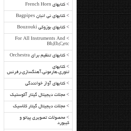
>
کتابهای French Horn
>
کتابهای نی انبان Bagpipes
>
کتابهای بوزوکی Bouzouki
For All Instruments And
>
Bb,Eb,C,etc
>
کتابهای تنظیم برای Orchestra
>
کتابهای
تئوری،هارمونی،آهنگسازی،رفرنس
>
کتابهای آواز خوانندگی
>
مجلات دیجیتال گیتار آکوستیک
>
مجلات دیجیتال گیتار کلاسیک
>
محصولات تصویری پیانو و
کیبورد