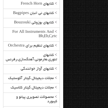
>
کتابهای French Horn
>
کتابهای نی انبان Bagpipes
>
کتابهای بوزوکی Bouzouki
For All Instruments And
>
Bb,Eb,C,etc
>
کتابهای تنظیم برای Orchestra
>
کتابهای
تئوری،هارمونی،آهنگسازی،رفرنس
>
کتابهای آواز خوانندگی
>
مجلات دیجیتال گیتار آکوستیک
>
مجلات دیجیتال گیتار کلاسیک
>
محصولات تصویری پیانو و
کیبورد