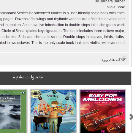
By Barbara Barber
Viola Book
onotonous!
Scales for Advanced Violists
is a user-friendly scale book with each
ng pages. Dozens of bowings and rhythmic variants are offered to develop and
and intonation. An innovative introduction to double-stops takes the guess work
e Circle of 5ths explains key signatures. The book includes three-octave major,
s, broken 3rds, and chromatic scales. Double-stops in octaves, thirds, sixths,
d in two octaves. This is the only scale book that most violists will ever need!
گام های ویولا
.
محصولات مشابه