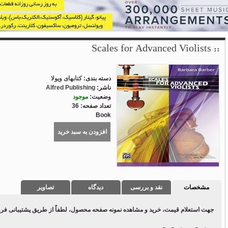
Scales for Advanced Violists
 :: 
دسته بندی:
کتابهای ویولا
ناشر:
Alfred Publishing
وضعیت:
موجود
تعداد صفحه: 36
Book
افزودن به سبد خرید
مشخصات
نقد و بررسی
دیدگاه
تصاویر
جهت استعلام قیمت، خرید و مشاهده نمونه صفحه محصول، لطفاً از طریق پشتیبانی فروشگ