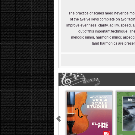
The practice of scales need never be m
of the twelve keys complete on two faci
improve evenness, clarity, agility, speed, 
out of this important technique. Th
melodic minor, harmonic minor, arpeggio
and harmonics are presente